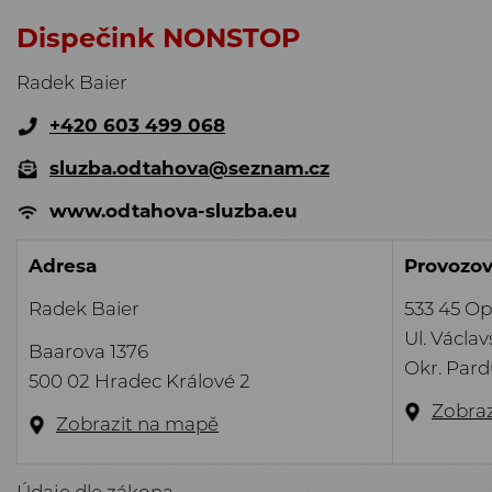
Dispečink NONSTOP
Radek Baier
+420 603 499 068
sluzba.odtahova@seznam.cz
www.odtahova-sluzba.eu
Adresa
Provozo
Radek Baier
533 45 Op
Ul. Václa
Baarova 1376
Okr. Pard
500 02 Hradec Králové 2
Zobra
Zobrazit na mapě
Údaje dle zákona