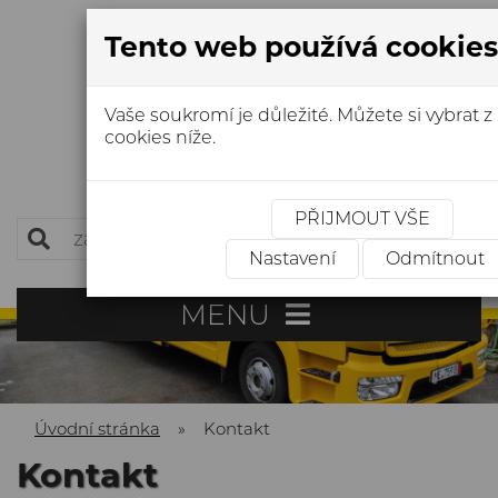
Tento web používá cookies
Vaše soukromí je důležité. Můžete si vybrat z
cookies níže.
NONSTOP:
+420 603 499 068
sluzba.odtahova@seznam.cz
PŘIJMOUT VŠE
Hledat
Nastavení
Odmítnout
MENU
Úvodní stránka
»
Kontakt
Kontakt