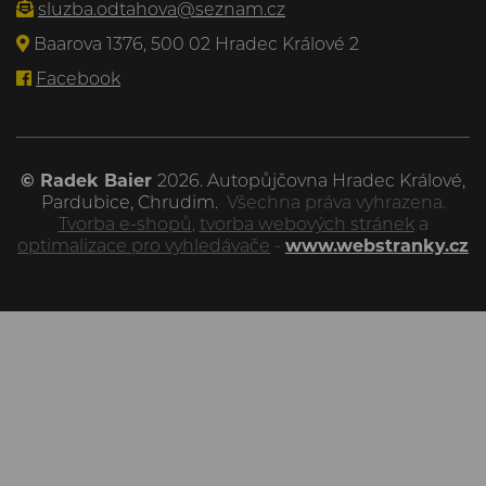
sluzba.odtahova@seznam.cz
Baarova 1376, 500 02 Hradec Králové 2
Facebook
© Radek Baier
2026. Autopůjčovna Hradec Králové,
Pardubice, Chrudim.
Všechna práva vyhrazena.
Tvorba e-shopů
,
tvorba webových stránek
a
optimalizace pro vyhledávače
-
www.webstranky.cz