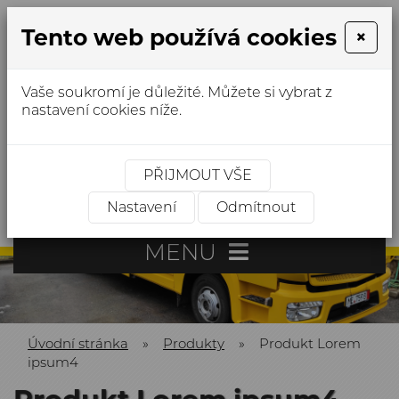
Tento web používá cookies
×
Vaše soukromí je důležité. Můžete si vybrat z
nastavení cookies níže.
NONSTOP:
+420 603 499 068
sluzba.odtahova@seznam.cz
PŘIJMOUT VŠE
Hledat
Nastavení
Odmítnout
MENU
Úvodní stránka
»
Produkty
»
Produkt Lorem
ipsum4